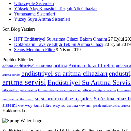
Ultraviyole Sistemleri
Yüksek Akış Kapasiteli Tezgah Altı Cihazlar
Yumuşatma Sistemleri
Yüzey Suyu Arıtma Sistemleri
Son Blog Yazıları
HFT Endüstriyel Su Arıtma Cihazı Bakım Onarım
27 Eylül 20
Doktorların Tavsiye Ettiği Tek Su Arıtma Cihazı
20 Eylül 2019
Seaps Membran Filtre
9 Nisan 2019
Popüler Etiketler
arıtma
Arıtma cihazı filtreleri
adana endüstriyel su arıtma
atık su 
endüstriyel su aritma cihazları
endüstri
arıtma servisi
arıtma servisi
Endüstriyel Su Arıtma Servis
kilis endüstriyel su arıtma
kilis endüstriyel su arıtma cihazı
kilis sanayi tipi su arıtma
kilis sanay
su
su arutma cihazı çeşitleri
Su Arıtma cihaz fi
yumuşatma cihazı valfi
sistemi
wcy kum filtre
wcy su arıtma
wcy
wcy tank
şırnak endüstriyel su arıtma 
Hakkımızda
Endüstriyel su arıtma alanında Türkiye'nin 81 ilinde ve yurtdışında faa