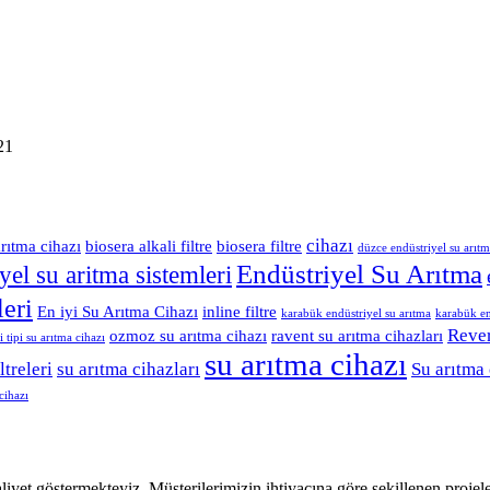
21
cihazı
arıtma cihazı
biosera alkali filtre
biosera filtre
düzce endüstriyel su arıtm
Endüstriyel Su Arıtma
yel su aritma sistemleri
leri
En iyi Su Arıtma Cihazı
inline filtre
karabük endüstriyel su arıtma
karabük en
Rever
ozmoz su arıtma cihazı
ravent su arıtma cihazları
i tipi su arıtma cihazı
su arıtma cihazı
ltreleri
su arıtma cihazları
Su arıtma 
cihazı
liyet göstermekteyiz. Müşterilerimizin ihtiyacına göre şekillenen projel