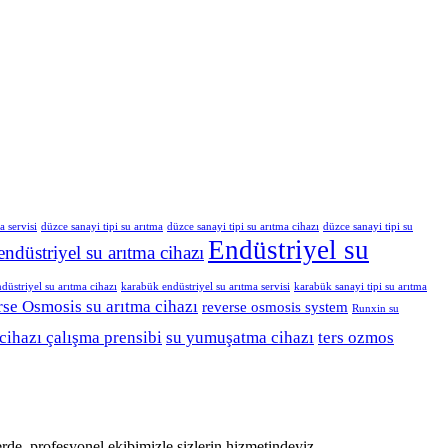
a servisi
düzce sanayi tipi su arıtma
düzce sanayi tipi su arıtma cihazı
düzce sanayi tipi su
Endüstriyel su
endüstriyel su arıtma cihazı
düstriyel su arıtma cihazı
karabük endüstriyel su arıtma servisi
karabük sanayi tipi su arıtma
se Osmosis su arıtma cihazı
reverse osmosis system
Runxin su
cihazı çalışma prensibi
su yumuşatma cihazı
ters ozmos
erde, profesyonel ekibimizle sizlerin hizmetindeyiz.