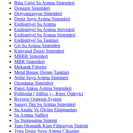
Bina Girişi Su Arıtma Sistemleri
Degazör Sistemleri
Deiyonizasyon Sistemleri
Deniz Suyu Arıtma Sistemleri
Endüstriyel Su Arıtma
Endüstriyel Su Arıtma Servisleri
Endüstriyel Su Arıtma Sistemleri
Endüstriyel Su Tankları
Gri Su Arıtma Sistemleri
Kimyasal Dozaj Sistemleri
MBBR Sistemleri
MBR Sistemleri
Mekanik Filtreler
Metal Basınç Denge Tankları
Nehir Suyu Arıtma Sistemeri
Ozonlama Sistemleri
Paket Atıksu Arıtma Sistemleri
Polifosfat ( Silifoz ) – Kireç Önleyici
Reverse Osmosis System
Sanayi Tipi Su Arıtma Sistemleri
Su Analiz Ve Ölçüm Ekipmanları
Su Arıtma Valfleri
Su Yumuşatma Sistemi
Tam Otomatik Kum Filitrasyon Sistemi
Tetra Deniz Suyu Arıtma Cihazları