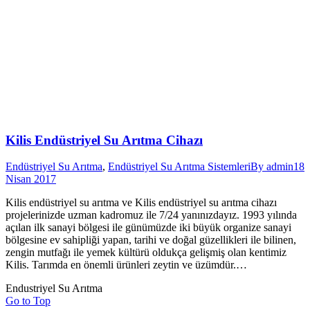
Kilis Endüstriyel Su Arıtma Cihazı
Endüstriyel Su Arıtma
,
Endüstriyel Su Arıtma Sistemleri
By
admin
18
Nisan 2017
Kilis endüstriyel su arıtma ve Kilis endüstriyel su arıtma cihazı
projelerinizde uzman kadromuz ile 7/24 yanınızdayız. 1993 yılında
açılan ilk sanayi bölgesi ile günümüzde iki büyük organize sanayi
bölgesine ev sahipliği yapan, tarihi ve doğal güzellikleri ile bilinen,
zengin mutfağı ile yemek kültürü oldukça gelişmiş olan kentimiz
Kilis. Tarımda en önemli ürünleri zeytin ve üzümdür.…
Endustriyel Su Arıtma
Go to Top