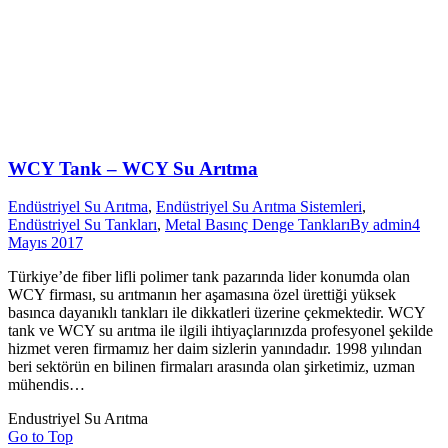
WCY Tank – WCY Su Arıtma
Endüstriyel Su Arıtma
,
Endüstriyel Su Arıtma Sistemleri
,
Endüstriyel Su Tankları
,
Metal Basınç Denge Tankları
By
admin
4
Mayıs 2017
Türkiye’de fiber lifli polimer tank pazarında lider konumda olan
WCY firması, su arıtmanın her aşamasına özel ürettiği yüksek
basınca dayanıklı tankları ile dikkatleri üzerine çekmektedir. WCY
tank ve WCY su arıtma ile ilgili ihtiyaçlarınızda profesyonel şekilde
hizmet veren firmamız her daim sizlerin yanındadır. 1998 yılından
beri sektörün en bilinen firmaları arasında olan şirketimiz, uzman
mühendis…
Endustriyel Su Arıtma
Go to Top