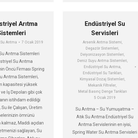
striyel Arıtma
Endüstriyel Su
Sistemleri
Servisleri
 Su Arıtma
7 Ocak 2019
Arsenik Arıtma Sistemi
,
Degazör Sistemleri
,
Su Arıtma Sistemleri
Deiyonizasyon Sistemleri
,
Deniz Suyu Arıtma Sistemleri
,
striyel Su Arıtma
Endüstriyel Su Arıtma
,
nin Öncü Firması Spring
Endüstriyel Su Tankları
,
u Arıtma Sistemleri,
Kimyasal Dozaj Sistemleri
,
m kapasitesi yüksek
Mekanik Filtreler
,
Metal Basınç Denge Tankları
 ve İş Depoları gibi çok
5 Ocak 2019
anın istihdam edildiği
 Su ile Çalışan, Üretim
Su Arıtma – Su Yumuşatma –
elerinizin ömrünü
Atık Su Arıtma Endüstriyel Su
 kalmaz, Maddi açıdan
Arıtma Servislerinin en iyisi,
etmenizi sağlayan, Su
Spring Water Su Arıtma Servisleri