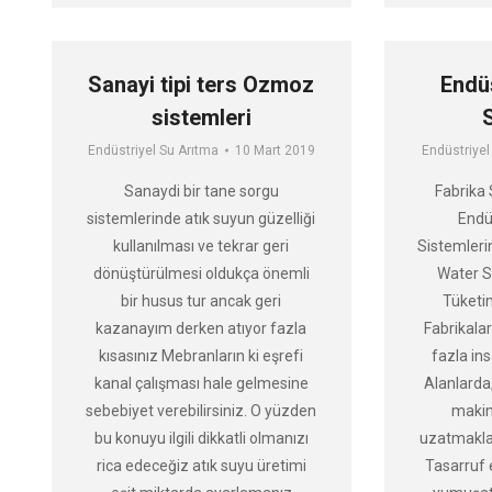
Sanayi tipi ters Ozmoz
Endü
sistemleri
Endüstriyel Su Arıtma
10 Mart 2019
Endüstriyel
Sanaydi bir tane sorgu
Fabrika 
sistemlerinde atık suyun güzelliği
Endü
kullanılması ve tekrar geri
Sistemleri
dönüştürülmesi oldukça önemli
Water S
bir husus tur ancak geri
Tüketi
kazanayım derken atıyor fazla
Fabrikalar
kısasınız Mebranların ki eşrefi
fazla ins
kanal çalışması hale gelmesine
Alanlarda,
sebebiyet verebilirsiniz. O yüzden
makin
bu konuyu ilgili dikkatli olmanızı
uzatmakla
rica edeceğiz atık suyu üretimi
Tasarruf 