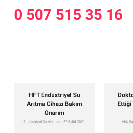
0 507 515 35 16
springwaterdestek@gmail.c
HFT Endüstriyel Su
Dokto
Arıtma Cihazı Bakım
Ettiğ
Onarım
Endüstriyel Su Arıtma
27 Eylül 2021
Atık S