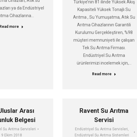
a Cihazları, Atık su
Türkiye’nin 81 ilinde Yüksek Akış
azları ya da Endüstriyel
Kapasiteli Yüksek Tonajlı Su
ıtma Cihazlarına…
Arıtma , Su Yumuşatma, Atık Su
Arıtma Cihazlarının Garantili
Read more
Kurulumu Gerçekleştiren, %98
müşteri memnuniyeti ile çalışan
Tek Su Arıtma Firması.
Endüstriyel Su Arıtma
ürünlerimizi incelemek için,…
Read more
Uluslar Arası
Ravent Su Arıtma
nluk Belgesi
Servisi
l Su Arıtma Servisleri
Endüstriyel Su Arıtma Servisleri
,
9 Ekim 2018
Endüstriyel Su Arıtma Sistemleri