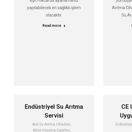
eşit miktarda ayarlamanız
yumuşatm
yapılabilecek en sağlıklı işlem
Arıtma Cih
olacaktır.
Su Ar
Read more
Endüstriyel Su Arıtma
CE 
Servisi
Uygu
Atık Su Arıtma Cihazları
,
Endüstriye
Atlas Housing Çeşitleri
,