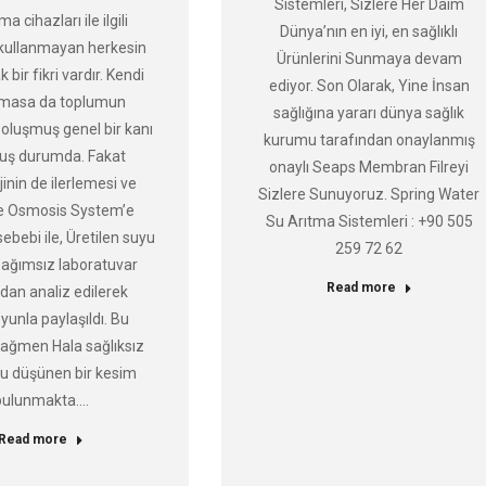
Sistemleri, Sizlere Her Daim
ma cihazları ile ilgili
Dünya’nın en iyi, en sağlıklı
 kullanmayan herkesin
Ürünlerini Sunmaya devam
bir fikri vardır. Kendi
ediyor. Son Olarak, Yine İnsan
nmasa da toplumun
sağlığına yararı dünya sağlık
oluşmuş genel bir kanı
kurumu tarafından onaylanmış
uş durumda. Fakat
onaylı Seaps Membran Filreyi
inin de ilerlemesi ve
Sizlere Sunuyoruz. Spring Water
e Osmosis System’e
Su Arıtma Sistemleri : +90 505
ebebi ile, Üretilen suyu
259 72 62
bağımsız laboratuvar
Read more
ndan analiz edilerek
unla paylaşıldı. Bu
ağmen Hala sağlıksız
u düşünen bir kesim
bulunmakta.…
Read more