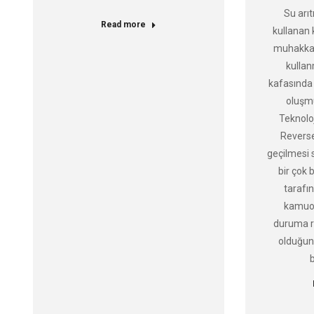
Su arıt
Read more
kullanan
muhakkak 
kulla
kafasında 
oluşm
Teknoloj
Revers
geçilmesi s
bir çok 
tarafı
kamuoy
duruma r
olduğun