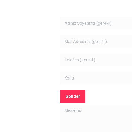
rimiz
Bize Ulaşın
ilir
tişime