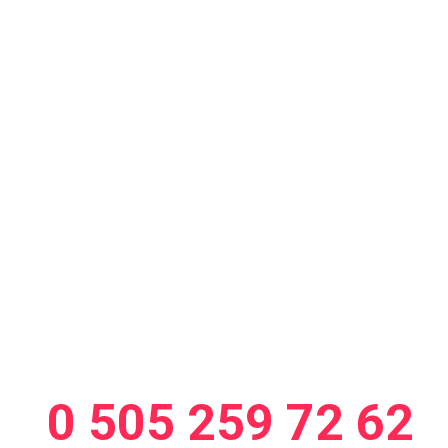
Ürün ve Hizmetle
için bize iletişim
formunu doldurab
yada telefonla ile
geçebilirsiniz.
İletişim:
0 505 259 72 62