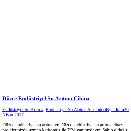
Düzce Endüstriyel Su Arıtma Cihazı
Endüstriyel Su Arıtma
,
Endüstriyel Su Arıtma Sistemleri
By
admin
20
Nisan 2017
Düzce endüstriyel su arıtma ve Düzce endüstriyel su arıtma cihazı
projelerinizde uzman kadromuz ile 7/24 yanınızdayız. Sahip olduğu