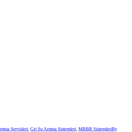
ıtma Servisleri
,
Gri Su Arıtma Sistemleri
,
MBBR Sistemleri
By