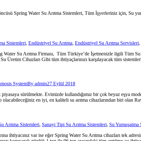
cüsü Spring Water Su Arıtma Sistemleri, Tüm İşyerleriniz için, Su yumuş
ma Sistemleri
,
Endüstriyel Su Arıtma
,
Endüstriyel Su Arıtma Servisleri
ing Water Su Arıtma Firması, Tüm Türkiye’de İşetmenizle ilgili Tüm Su İ
Su Üretim Cihazları Gibi tüm ihtiyaçlarınızı karşılayacak tüm sisteml
smosis System
By
admin
27 Eylül 2018
ak piyasaya sürülmekte. Evimizde kullandığımız bir çok beyaz eşya mod
p olacabileceğiniz en iyi, en kaliteli su arıtma cihazlarından biri olan 
Su Arıtma Sistemleri
,
Sanayi Tipi Su Arıtma Sistemleri
,
Su Yumuşatma S
a ihtiyacınız var ise eğer Spring Water Su Arıtma cihazları tek adresini
rınızı koruyarak günlük 1 ton ile 96 ton arasındaki tüm arıtılmış su ihtiya