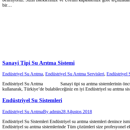
bir…
Sanayi Tipi Su Arıtma Sistemi
Endüstriyel Su Arıtma
,
Endüstriyel Su Arıtma Servisleri
,
Endüstriyel 
Endüstriyel Su Arıtma Sanayi tipi su arıtma sistemlerinin öncü fir
kullanarak, Türkiye’de bulabileceğiniz en iyi Endüstriyel su arıtma si
Endüstriyel Su Sistemleri
Endüstriyel Su Arıtma
By
admin
28 Ağustos 2018
Endüstriyel Su Sistemleri Endüstriyel su arıtma sistemleri denince is
Endüstriyel su arıtma sistemlerinde Tüm çözümleri size profesyonel 