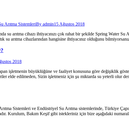
Su Arıtma Sistemleri
By
admin
15 Ağustos 2018
ma cihazı ihtiyacınızı çok rahat bir şekilde Spring Water Su Arıtma
 Atık su arıtma cihazlarından hangisine ihtiyacınız olduğunu bilmiyors
r?
ğustos 2018
yapan işletmenin büyüklüğüne ve faaliyet konusuna göre değişiklik göster
riler elde edilmeden, Sizin işletmeniz için şu miktarda su yeterli olur 
tma Sistemleri ve Endüstriyel Su Arıtma sistemlerinde, Türkiye Çapın
dır. Kurulum, Bakım Keşif gibi istekleriniz için bize aşağıdaki numaral