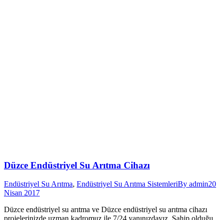
Düzce Endüstriyel Su Arıtma Cihazı
Endüstriyel Su Arıtma
,
Endüstriyel Su Arıtma Sistemleri
By
admin
20
Nisan 2017
Düzce endüstriyel su arıtma ve Düzce endüstriyel su arıtma cihazı
projelerinizde uzman kadromuz ile 7/24 yanınızdayız. Sahip olduğu