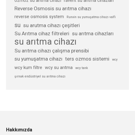
ozmoz su arıtma cihazı
ravent su arıtma cihazları
Reverse Osmosis su arıtma cihazı
reverse osmosis system
Runxin su yumuşatma cihazı valfi
su
su arutma cihazı çeşitleri
Su Arıtma cihaz filtreleri
su arıtma cihazları
su arıtma cihazı
Su arıtma cihazı çalışma prensibi
su yumuşatma cihazı
ters ozmos sistemi
wcy
wcy kum filtre
wcy su arıtma
wcy tank
şırnak endüstriyel su arıtma cihazı
Hakkımızda