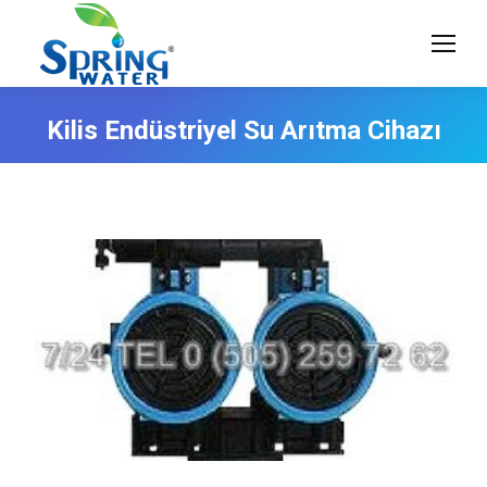
Kilis Endüstriyel Su Arıtma Cihazı