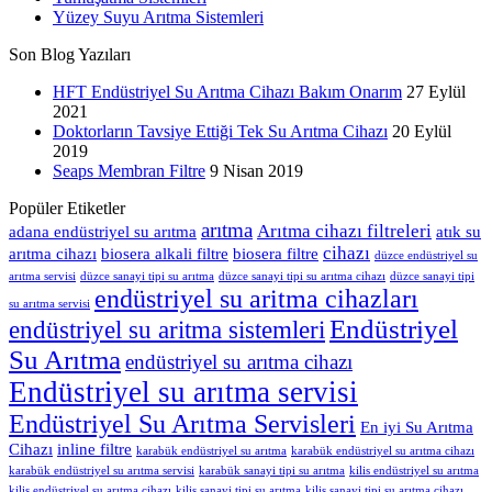
Yüzey Suyu Arıtma Sistemleri
Son Blog Yazıları
HFT Endüstriyel Su Arıtma Cihazı Bakım Onarım
27 Eylül
2021
Doktorların Tavsiye Ettiği Tek Su Arıtma Cihazı
20 Eylül
2019
Seaps Membran Filtre
9 Nisan 2019
Popüler Etiketler
arıtma
Arıtma cihazı filtreleri
adana endüstriyel su arıtma
atık su
cihazı
arıtma cihazı
biosera alkali filtre
biosera filtre
düzce endüstriyel su
arıtma servisi
düzce sanayi tipi su arıtma
düzce sanayi tipi su arıtma cihazı
düzce sanayi tipi
endüstriyel su aritma cihazları
su arıtma servisi
Endüstriyel
endüstriyel su aritma sistemleri
Su Arıtma
endüstriyel su arıtma cihazı
Endüstriyel su arıtma servisi
Endüstriyel Su Arıtma Servisleri
En iyi Su Arıtma
Cihazı
inline filtre
karabük endüstriyel su arıtma
karabük endüstriyel su arıtma cihazı
karabük endüstriyel su arıtma servisi
karabük sanayi tipi su arıtma
kilis endüstriyel su arıtma
kilis endüstriyel su arıtma cihazı
kilis sanayi tipi su arıtma
kilis sanayi tipi su arıtma cihazı