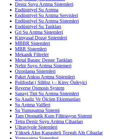
Deniz Suyu Arıtma Sistemleri
Endüstriyel Su Arıtma
Endüstriyel Su Arıtma Servisleri
Endüstriyel Su Arıtma Sistemleri
Endüstriyel Su Tankları
Gri Su Arıtma Sistemleri
Kimyasal Dozaj Sistemleri
MBBR Sistemleri
MBR Sistemleri
Mekanik Filtreler
Metal Basınç Denge Tankları
Nehir Suyu Arıtma Sistemeri
Ozonlama Sistemleri
Paket Atıksu Arıtma Sistemleri
Polifosfat ( Silifoz ) – Kireç Önleyici
Reverse Osmosis System
Sanayi Tipi Su Arıtma Sistemleri
Su Analiz Ve Ölçüm Ekipmanları
Su Arıtma Valfleri
Su Yumuşatma Sistemi
Tam Otomatik Kum Filitrasyon Sistemi
Tetra Deniz Suyu Arıtma Cihazları
Ultraviyole Sistemleri
Yüksek Akış Kapasiteli Tezgah Altı Cihazlar
Yumuşatma Sistemleri