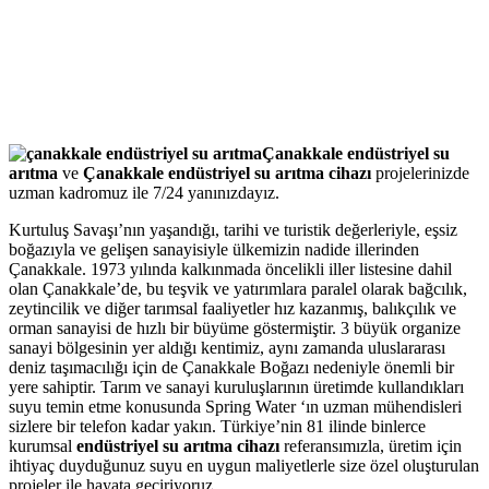
Çanakkale endüstriyel su
arıtma
ve
Çanakkale endüstriyel su arıtma cihazı
projelerinizde
uzman kadromuz ile 7/24 yanınızdayız.
Kurtuluş Savaşı’nın yaşandığı, tarihi ve turistik değerleriyle, eşsiz
boğazıyla ve gelişen sanayisiyle ülkemizin nadide illerinden
Çanakkale. 1973 yılında kalkınmada öncelikli iller listesine dahil
olan Çanakkale’de, bu teşvik ve yatırımlara paralel olarak bağcılık,
zeytincilik ve diğer tarımsal faaliyetler hız kazanmış, balıkçılık ve
orman sanayisi de hızlı bir büyüme göstermiştir. 3 büyük organize
sanayi bölgesinin yer aldığı kentimiz, aynı zamanda uluslararası
deniz taşımacılığı için de Çanakkale Boğazı nedeniyle önemli bir
yere sahiptir. Tarım ve sanayi kuruluşlarının üretimde kullandıkları
suyu temin etme konusunda Spring Water ‘ın uzman mühendisleri
sizlere bir telefon kadar yakın. Türkiye’nin 81 ilinde binlerce
kurumsal
endüstriyel su arıtma cihazı
referansımızla, üretim için
ihtiyaç duyduğunuz suyu en uygun maliyetlerle size özel oluşturulan
projeler ile hayata geçiriyoruz.