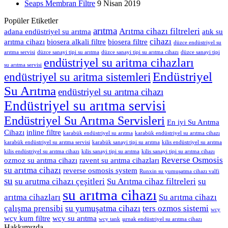
Seaps Membran Filtre
9 Nisan 2019
Popüler Etiketler
arıtma
Arıtma cihazı filtreleri
adana endüstriyel su arıtma
atık su
cihazı
arıtma cihazı
biosera alkali filtre
biosera filtre
düzce endüstriyel su
arıtma servisi
düzce sanayi tipi su arıtma
düzce sanayi tipi su arıtma cihazı
düzce sanayi tipi
endüstriyel su aritma cihazları
su arıtma servisi
Endüstriyel
endüstriyel su aritma sistemleri
Su Arıtma
endüstriyel su arıtma cihazı
Endüstriyel su arıtma servisi
Endüstriyel Su Arıtma Servisleri
En iyi Su Arıtma
Cihazı
inline filtre
karabük endüstriyel su arıtma
karabük endüstriyel su arıtma cihazı
karabük endüstriyel su arıtma servisi
karabük sanayi tipi su arıtma
kilis endüstriyel su arıtma
kilis endüstriyel su arıtma cihazı
kilis sanayi tipi su arıtma
kilis sanayi tipi su arıtma cihazı
Reverse Osmosis
ozmoz su arıtma cihazı
ravent su arıtma cihazları
su arıtma cihazı
reverse osmosis system
Runxin su yumuşatma cihazı valfi
su
su arutma cihazı çeşitleri
Su Arıtma cihaz filtreleri
su
su arıtma cihazı
arıtma cihazları
Su arıtma cihazı
çalışma prensibi
su yumuşatma cihazı
ters ozmos sistemi
wcy
wcy kum filtre
wcy su arıtma
wcy tank
şırnak endüstriyel su arıtma cihazı
Hakkımızda