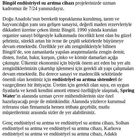
Bingöl endüstriyel su arıtma cihazı
projelerinizde uzman
kadromuz ile 7/24 yanınızdayız.
Doğu Anadolu’nun bereketli topraklarına kurulmuş, tarım ve
hayvancılığın yanı sıra gelişen sanayisi, değerli maden rezervleriyle
dikkatleri üzerine çeken ilimiz Bingöl. 1990 yılında kurulan
organize sanayi bölgesiyle kalkınmada öncelikli kent olan bu güzel
şehrimiz, sürekli artan bir ivme ile çeşitli sektörlerde büyümeye
devam etmektedir. Özellikle yer altı zenginlikleriyle bilinen
Bingöl’de, son zamanlarda yapılan araştırmalarda zengin demir,
disten, fosfat, bakır, kurşun, çinko ve kömür damarları açığa
çıkmıştır. Ülkemiz ekonomisi için büyük önem arz eden bu yer altı
zenginliklerimizin çıkartılıp işlenmesi için gerekli alt yapı çalışmaları
devam etmektedir. Bu derece sanayi ve madencilik sektöründe
önemli olan kentimiz için
endüstriyel su arıtma sistemleri
de
vazgeçilmez bir ihtiyaçtır. Üretim için gerekli olan suya, en uygun
fiyatlarla ve kendi kendini amorti etmesi özelliğiyle ulaşmak,
Spring
Water
’ın alanında uzman çevre mühendislerinin size özel
hazırlayacağı proje ile mümkündür. Alanında yüzlerce kurumsal
referansı olan firmamızla hemen irtibata geçebilir, mutlu
müşterilerimiz arasında sizler de yer alabilirsiniz.
Genç endüstriyel su arıtma ve endüstriyel su arıtma cihazı, Solhan
endüstriyel su arıtma ve endüstriyel su arıtma cihazı, Karlıova
endüstriyel su arıtma ve endüstriyel su arıtma cihazı, Adaklı