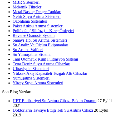
MBR Sistemleri
Mekanik Filtreler
Metal Basınç Denge Tankları
Nehir Suyu Arıtma Sistemeri
Ozonlama Sistemleri
Paket Atıksu Arıtma Sistemleri
Polifosfat ( Silifoz ) – Kireç Önleyici
Reverse Osmosis System
Sanayi Tipi Su Arıtma Sistemleri
Su Analiz Ve Ölçüm Ekipmanları
Su Arıtma Valfleri
Su Yumuşatma Sistemi
Tam Otomatik Kum Filitrasyon Sistemi
Tetra Deniz Suyu Arıtma Cihazları
Ultraviyole Sistemleri
Yüksek Akış Kapasiteli Tezgah Altı Cihazlar
Yumuşatma Sistemleri
Yüzey Suyu Arıtma Sistemleri
Son Blog Yazıları
HFT Endüstriyel Su Arıtma Cihazı Bakım Onarım
27 Eylül
2021
Doktorların Tavsiye Ettiği Tek Su Arıtma Cihazı
20 Eylül
2019