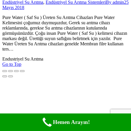
Endüstriyel Su Arıtma
,
Endüstriyel Su Arıtma Sistemleri
By
admin
25
Mayıs 2018
Pure Water ( Saf Su ) Üreten Su Arıtma Cihazları Pure Water
Kelimesini çoğumuz duymuşuzdur, Gerek su arıtma cihazı
reklamlarında, gerekse Su arıtma cihazlarının kutularında
görmüşsünüzdür. Çoğu insan Pure Water ( Saf Su ) kelimesi cihazın
markası değil. Ürettiği suyun saflığını belirtmek için yazılır. Pure
Water Üreten Su Arıtma cihazları genelde Membran filre kullanan
ters…
Endustriyel Su Arıtma
Go to Top
Hemen Arayın!