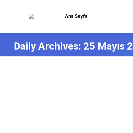
Ana Sayfa
Daily Archives:
25 Mayıs 
Endüstriyel Pure Water
Endüstriyel Su Arıtma
,
Endüstriyel Su Arıtma Sistemleri
By
admin
Pure Water ( Saf Su ) Üreten Su Arıtma Cihazları Pure
kutularında görmüşsünüzdür. Çoğu insan Pure Water ( Sa
Arıtma cihazları genelde Membran filre kullanan ters…