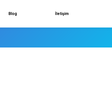
Blog
İletişim
eklamlarında, gerekse Su arıtma cihazlarının
lirtmek için yazılır. Pure Water Üreten Su