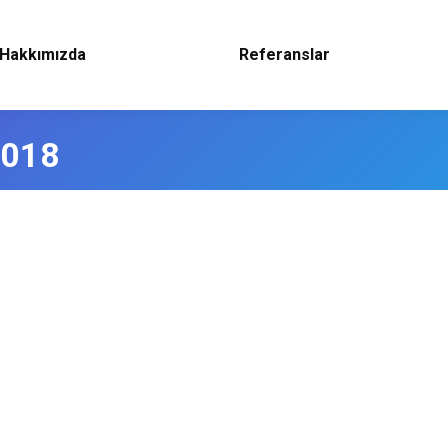
Hakkımızda
Referanslar
2018
25 Mayıs 2018
 Water Kelimesini çoğumuz duymuşuzdur, Gerek su arıtma cihazı r
f Su ) kelimesi cihazın markası değil. Ürettiği suyun saflığını be