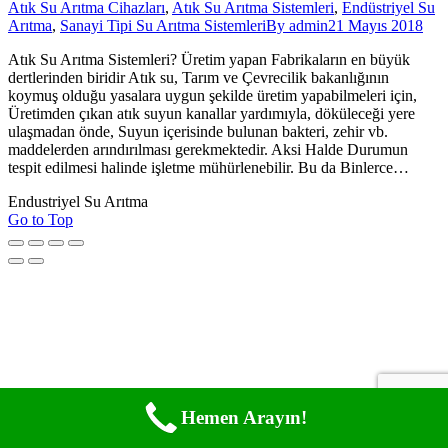
Atık Su Arıtma Cihazları
,
Atık Su Arıtma Sistemleri
,
Endüstriyel Su
Arıtma
,
Sanayi Tipi Su Arıtma Sistemleri
By
admin
21 Mayıs 2018
Atık Su Arıtma Sistemleri? Üretim yapan Fabrikaların en büyük
dertlerinden biridir Atık su, Tarım ve Çevrecilik bakanlığının
koymuş olduğu yasalara uygun şekilde üretim yapabilmeleri için,
Üretimden çıkan atık suyun kanallar yardımıyla, döküleceği yere
ulaşmadan önde, Suyun içerisinde bulunan bakteri, zehir vb.
maddelerden arındırılması gerekmektedir. Aksi Halde Durumun
tespit edilmesi halinde işletme mühürlenebilir. Bu da Binlerce…
Endustriyel Su Arıtma
Go to Top
Hemen Arayın!