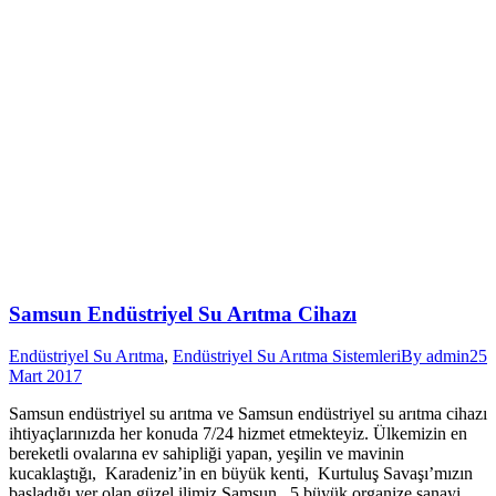
Samsun Endüstriyel Su Arıtma Cihazı
Endüstriyel Su Arıtma
,
Endüstriyel Su Arıtma Sistemleri
By
admin
25
Mart 2017
Samsun endüstriyel su arıtma ve Samsun endüstriyel su arıtma cihazı
ihtiyaçlarınızda her konuda 7/24 hizmet etmekteyiz. Ülkemizin en
bereketli ovalarına ev sahipliği yapan, yeşilin ve mavinin
kucaklaştığı, Karadeniz’in en büyük kenti, Kurtuluş Savaşı’mızın
başladığı yer olan güzel ilimiz Samsun. 5 büyük organize sanayi