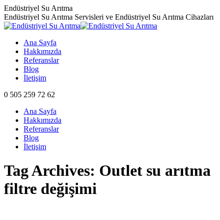
Skip
Endüstriyel Su Arıtma
to
Endüstriyel Su Arıtma Servisleri ve Endüstriyel Su Arıtma Cihazları
content
Ana Sayfa
Hakkımızda
Referanslar
Blog
İletişim
0 505 259 72 62
Ana Sayfa
Hakkımızda
Referanslar
Blog
İletişim
Tag Archives:
Outlet su arıtma
filtre değişimi