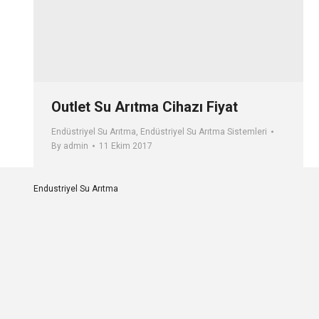
Outlet Su Arıtma Cihazı Fiyat
Endüstriyel Su Arıtma
,
Endüstriyel Su Arıtma Sistemleri
By
admin
11 Ekim 2017
Endustriyel Su Arıtma