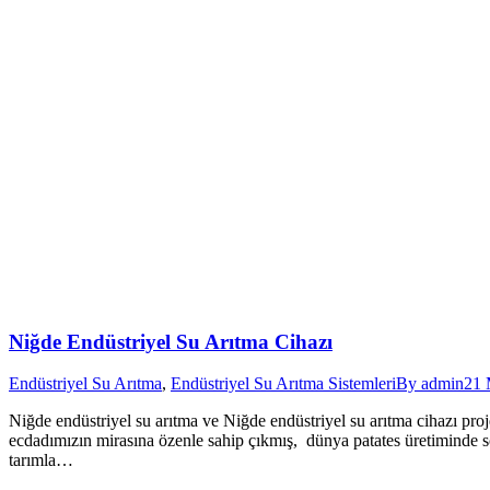
Niğde Endüstriyel Su Arıtma Cihazı
Endüstriyel Su Arıtma
,
Endüstriyel Su Arıtma Sistemleri
By
admin
21 
Niğde endüstriyel su arıtma ve Niğde endüstriyel su arıtma cihazı pro
ecdadımızın mirasına özenle sahip çıkmış, dünya patates üretiminde 
tarımla…