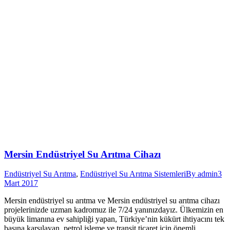
Mersin Endüstriyel Su Arıtma Cihazı
Endüstriyel Su Arıtma
,
Endüstriyel Su Arıtma Sistemleri
By
admin
3
Mart 2017
Mersin endüstriyel su arıtma ve Mersin endüstriyel su arıtma cihazı
projelerinizde uzman kadromuz ile 7/24 yanınızdayız. Ülkemizin en
büyük limanına ev sahipliği yapan, Türkiye’nin kükürt ihtiyacını tek
başına karşılayan, petrol işleme ve transit ticaret için önemli