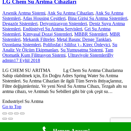
LG Chem Su Arıtma Cihazları
Arsenik Arıtma Sistemi
,
Atık Su Arıtma Cihazları
,
Atık Su Arıtma
Sistemleri
,
Atlas Housing Çeşitleri
,
Bina Girişi Su Arıtma Sistemleri
,
Degazör Sistemleri
,
Deiyonizasyon Sistemleri
,
Deniz Suyu Arıtma
Sistemleri
,
Endüstriyel Su Arıtma Servisleri
,
Gri Su Arıtma
Sistemleri
,
Kimyasal Dozaj Sistemleri
,
MBBR Sistemleri
,
MBR
Sistemleri
,
Mekanik Filtreler
,
Metal Basınç Denge Tankları
,
Ozonlama Sistemleri
,
Polifosfat ( Silifoz ) - Kireç Önleyici
,
Su
Analiz Ve Ölçüm Ekipmanları
,
Su Yumuşatma Sistemi
,
Tam
Otomatik Kum Filitrasyon Sistemi
,
Ultraviyole Sistemleri
By
admin
17 Eylül 2018
LG CHEM SU ARITMA Lg Chem Su Arıtma Cihazlarına
Sahip olabilmek için, En Doğru Adres Spring Water Su Arıtma
Sistemleri. Su Arıtma Cihazları ile ilgili Tüm Servis ihtiyaçlarınız,
Filtre değişimleriniz. Ve yeni Nesil Su Arıtma Cihazı, Tezgah altı su
arıtma cihazı, ve Arıtmalı Su Sebilleri gibi bir çok çeşit su…
Endustriyel Su Arıtma
Go to Top
Hemen Arayın!