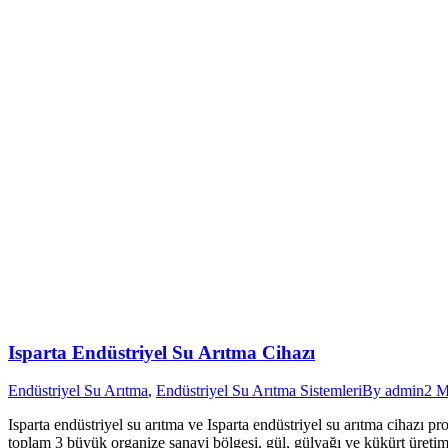
Isparta Endüstriyel Su Arıtma Cihazı
Endüstriyel Su Arıtma
,
Endüstriyel Su Arıtma Sistemleri
By
admin
2 M
Isparta endüstriyel su arıtma ve Isparta endüstriyel su arıtma cihazı
toplam 3 büyük organize sanayi bölgesi, gül, gülyağı ve kükürt üreti