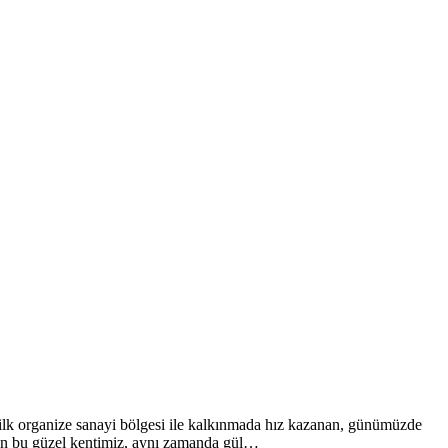
an ilk organize sanayi bölgesi ile kalkınmada hız kazanan, günümüzde
ıran bu güzel kentimiz, aynı zamanda gül…