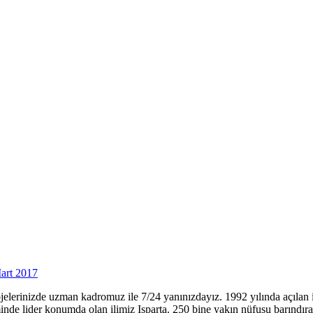
art 2017
 projelerinizde uzman kadromuz ile 7/24 yanınızdayız. 1992 yılında açıl
minde lider konumda olan ilimiz Isparta. 250 bine yakın nüfusu barınd