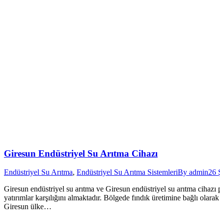
Giresun Endüstriyel Su Arıtma Cihazı
Endüstriyel Su Arıtma
,
Endüstriyel Su Arıtma Sistemleri
By
admin
26 
Giresun endüstriyel su arıtma ve Giresun endüstriyel su arıtma cihaz
yatırımlar karşılığını almaktadır. Bölgede fındık üretimine bağlı olara
Giresun ülke…