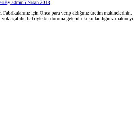
eri
By
admin
5 Nisan 2018
rikalarınız için Onca para verip aldığınız üretim makinelerinin,
yok açabilir. hal öyle bir duruma gelebilir ki kullandığınız makineyi