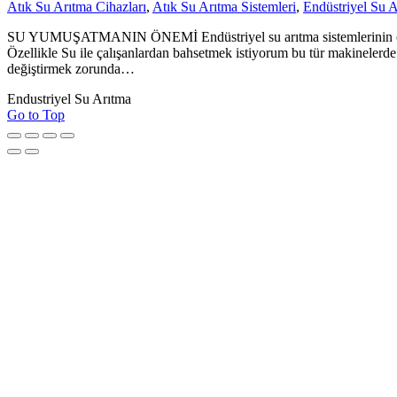
Atık Su Arıtma Cihazları
,
Atık Su Arıtma Sistemleri
,
Endüstriyel Su 
SU YUMUŞATMANIN ÖNEMİ Endüstriyel su arıtma sistemlerinin öncü fir
Özellikle Su ile çalışanlardan bahsetmek istiyorum bu tür makinelerde 
değiştirmek zorunda…
Endustriyel Su Arıtma
Go to Top