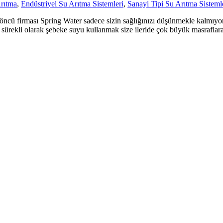
Arıtma
,
Endüstriyel Su Arıtma Sistemleri
,
Sanayi Tipi Su Arıtma Sisteml
ması Spring Water sadece sizin sağlığınızı düşünmekle kalmıyor. Fab
sürekli olarak şebeke suyu kullanmak size ileride çok büyük masraflara 