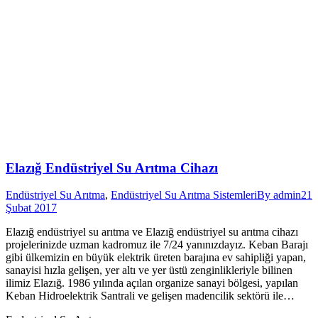
Elazığ Endüstriyel Su Arıtma Cihazı
Endüstriyel Su Arıtma
,
Endüstriyel Su Arıtma Sistemleri
By
admin
21
Şubat 2017
Elazığ endüstriyel su arıtma ve Elazığ endüstriyel su arıtma cihazı
projelerinizde uzman kadromuz ile 7/24 yanınızdayız. Keban Barajı
gibi ülkemizin en büyük elektrik üreten barajına ev sahipliği yapan,
sanayisi hızla gelişen, yer altı ve yer üstü zenginlikleriyle bilinen
ilimiz Elazığ. 1986 yılında açılan organize sanayi bölgesi, yapılan
Keban Hidroelektrik Santrali ve gelişen madencilik sektörü ile…