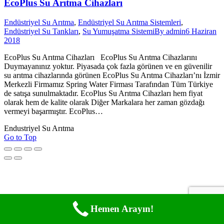
EcoPlus Su Arıtma Cihazları
Endüstriyel Su Arıtma
,
Endüstriyel Su Arıtma Sistemleri
,
Endüstriyel Su Tankları
,
Su Yumuşatma Sistemi
By
admin
6 Haziran
2018
EcoPlus Su Arıtma Cihazları EcoPlus Su Arıtma Cihazlarını
Duymayanınız yoktur. Piyasada çok fazla görünen ve en güvenilir
su arıtma cihazlarında görünen EcoPlus Su Arıtma Cihazları’nı İzmir
Merkezli Firmamız Spring Water Firması Tarafından Tüm Türkiye
de satışa sunulmaktadır. EcoPlus Su Arıtma Cihazları hem fiyat
olarak hem de kalite olarak Diğer Markalara her zaman gözdağı
vermeyi başarmıştır. EcoPlus…
Endustriyel Su Arıtma
Go to Top
Hemen Arayın!