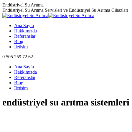
Skip
Endüstriyel Su Arıtma
to
Endüstriyel Su Arıtma Servisleri ve Endüstriyel Su Arıtma Cihazları
content
Ana Sayfa
Hakkımızda
Referanslar
Blog
İletişim
0 505 259 72 62
Ana Sayfa
Hakkımızda
Referanslar
Blog
İletişim
endüstriyel su arıtma sistemleri