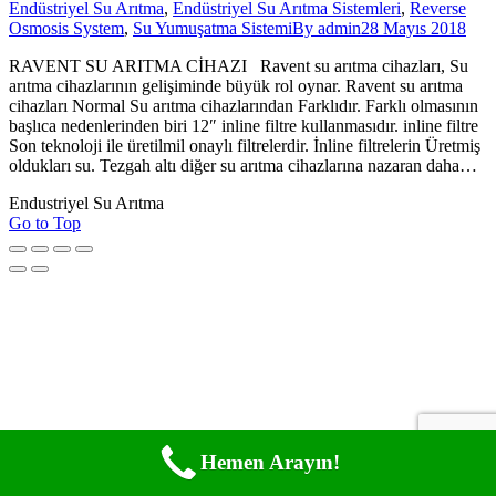
Endüstriyel Su Arıtma
,
Endüstriyel Su Arıtma Sistemleri
,
Reverse
Osmosis System
,
Su Yumuşatma Sistemi
By
admin
28 Mayıs 2018
RAVENT SU ARITMA CİHAZI Ravent su arıtma cihazları, Su
arıtma cihazlarının gelişiminde büyük rol oynar. Ravent su arıtma
cihazları Normal Su arıtma cihazlarından Farklıdır. Farklı olmasının
başlıca nedenlerinden biri 12″ inline filtre kullanmasıdır. inline filtre
Son teknoloji ile üretilmil onaylı filtrelerdir. İnline filtrelerin Üretmiş
oldukları su. Tezgah altı diğer su arıtma cihazlarına nazaran daha…
Endustriyel Su Arıtma
Go to Top
Hemen Arayın!