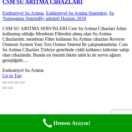
CSM SU ARITMA CİHAZLARI
Endüstriyel Su Arıtma
,
Endüstriyel Su Arıtma Sistemleri
,
Su
Yumuşatma Sistemi
By
admin
6 Haziran 2018
CSM SU ARITMA SERVİSLERİ Csm Su Arıtma Cihazları Adını
kullanmış olduğu Membran Filtreden almış olan Su Arıtma
Cihazlarıdır. membran Filtre kullanan Su Arıtma cihazları Reverse
Osmosis System Yani Ters Ozmos Sistemi İle çalışmaktadırlar. Csm
Su Arıtma Cihazları Türkiye genelinde ciddi kullanıcı kitlesine sahip
olan cihazlardır. Bunda en önemli faktör tabii ki de servis ağının
genişliğidir.…
Endustriyel Su Arıtma
Go to Top
Hemen Arayın!